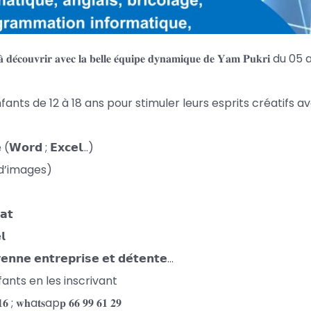
𝐨𝐮𝐯𝐫𝐢𝐫 𝐚𝐯𝐞𝐜 𝐥𝐚 𝐛𝐞𝐥𝐥𝐞 𝐞́𝐪𝐮𝐢𝐩𝐞 𝐝𝐲𝐧𝐚𝐦𝐢𝐪𝐮𝐞 𝐝𝐞 𝐘𝐚𝐦 𝐏𝐮𝐤𝐫𝐢 du 05
ants de 12 à 18 ans pour stimuler leurs esprits créatifs a
𝗲 (𝗪𝗼𝗿𝗱 ; 𝗘𝘅𝗰𝗲𝗹…)
on d’images)
𝗮𝘁
𝗹
𝗲𝗻𝗻𝗲 𝗲𝗻𝘁𝗿𝗲𝗽𝗿𝗶𝘀𝗲 𝗲𝘁 𝗱𝗲́𝘁𝗲𝗻𝘁𝗲…
ants en les inscrivant
 ; 𝐰𝐡a𝐭𝐬ap𝐩 𝟔𝟔 𝟗𝟗 𝟔𝟏 𝟐𝟗