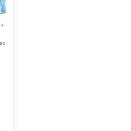
 au
vec