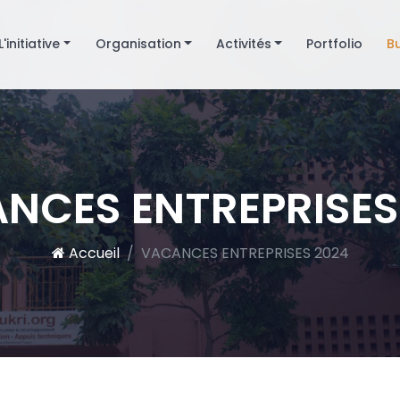
L'initiative
Organisation
Activités
Portfolio
B
NCES ENTREPRISES
Accueil
VACANCES ENTREPRISES 2024