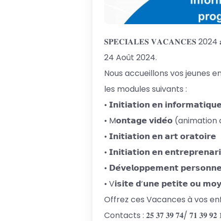
𝐒𝐏𝐄𝐂𝐈𝐀𝐋𝐄𝐒 𝐕𝐀𝐂𝐀𝐍𝐂𝐄𝐒 2024 𝐚̀ 𝐝𝐞́𝐜
24 Août 2024.
Nous accueillons vos jeunes enf
les modules suivants :
• 𝗜𝗻𝗶𝘁𝗶𝗮𝘁𝗶𝗼𝗻 𝗲𝗻 𝗶𝗻𝗳𝗼𝗿𝗺𝗮𝘁𝗶𝗾
• M𝗼𝗻𝘁𝗮𝗴𝗲 𝘃𝗶𝗱𝗲́𝗼 (animati
• 𝗜𝗻𝗶𝘁𝗶𝗮𝘁𝗶𝗼𝗻 𝗲𝗻 𝗮𝗿𝘁 𝗼𝗿𝗮𝘁𝗼𝗶𝗿𝗲
• 𝗜𝗻𝗶𝘁𝗶𝗮𝘁𝗶𝗼𝗻 𝗲𝗻 𝗲𝗻𝘁𝗿𝗲𝗽𝗿𝗲𝗻𝗮𝗿
• 𝗗𝗲́𝘃𝗲𝗹𝗼𝗽𝗽𝗲𝗺𝗲𝗻𝘁 𝗽𝗲𝗿𝘀𝗼𝗻𝗻𝗲
• V𝗶𝘀𝗶𝘁𝗲 𝗱’𝘂𝗻𝗲 𝗽𝗲𝘁𝗶𝘁𝗲 𝗼𝘂 𝗺𝗼𝘆
Offrez ces Vacances à vos enf
Contacts : 𝟐𝟓 𝟑𝟕 𝟑𝟗 𝟕𝟒/ 𝟕𝟏 𝟑𝟗 𝟗𝟐 𝟏