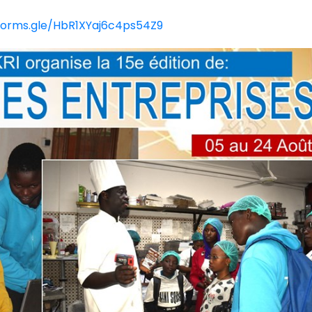
/forms.gle/HbR1XYaj6c4ps54Z9