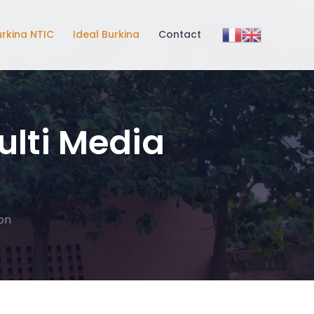
urkina NTIC
Ideal Burkina
Contact
lti Media
on