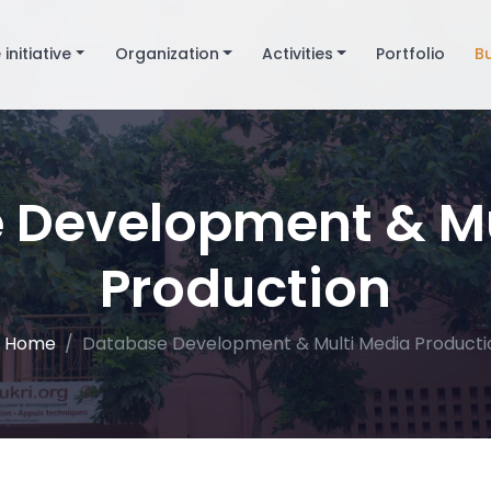
 initiative
Organization
Activities
Portfolio
B
 Development & Mu
Production
Home
Database Development & Multi Media Producti